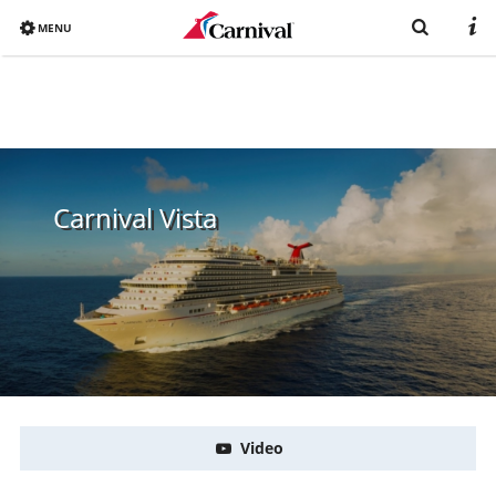
MENU
Overview
Bereits gebucht?
Reiseziele
Carnival Vista
Buchen
Schiffe
Urlaub mit Carnival
Katalog
Video