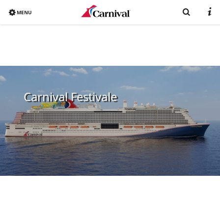
MENU
Overview
Bereits gebucht?
Reiseziele
Carnival Festivale
Buchen
Schiffe
Urlaub mit Carnival
Katalog