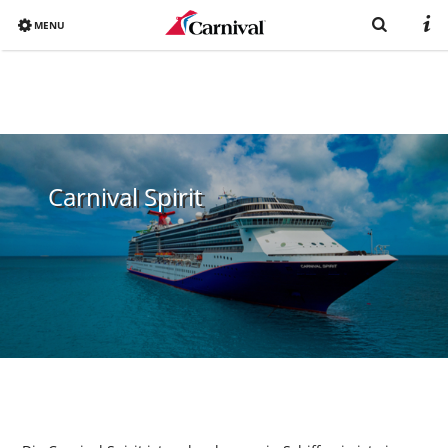
MENU
Overview
Bereits gebucht?
Reiseziele
Carnival Spirit
Buchen
Schiffe
Urlaub mit Carnival
Katalog