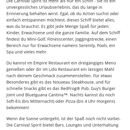
Die Carnival Spirit ist mehr als nur ein Schiff - sie ist ein
unvergessliches Urlaubserlebnis, das du lange in
Erinnerung behalten wirst. Egal, ob du Action suchst oder
einfach entspannen möchtest, dieses Schiff bietet alles,
was du brauchst. Es gibt jede Menge Spaß für jeden:
Kinder, Erwachsene und die ganze Familie. Auf dem Schiff
findest du Mini-Golf, Fitnesscenter, Joggingstrecke, einen
Bereich nur für Erwachsene namens Serenity, Pools, ein
Spa und vieles mehr.
Du kannst im Empire Restaurant ein dreigängiges Menü
genießen oder dir im Lido Restaurant ein lässiges Mahl
nach deinem Geschmack zusammenstellen. Für etwas
Besonderes gibt es das Nouveau Steakhouse, und für
schnelle Snacks gibt es das RedFrog® Pub, Guy’s Burger
Joint und BlueIguana Cantina™. Nachts kannst du noch
Soft-Eis (bis Mitternacht) oder Pizza (bis 4 Uhr morgens)
bekommen!
Wenn die Sonne untergeht, ist der Spaß noch nicht vorbei.
Die Carnival Spirit bietet Bars, Lounges und Unterhaltung