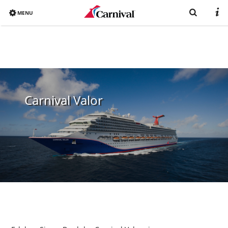
MENU
Overview
Bereits gebucht?
Reiseziele
Carnival Valor
Buchen
Schiffe
Urlaub mit Carnival
Katalog