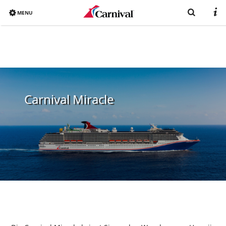
MENU
Overview
Bereits gebucht?
Reiseziele
Carnival Miracle
Buchen
Schiffe
Urlaub mit Carnival
Katalog