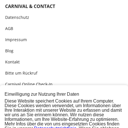
CARNIVAL & CONTACT
Datenschutz
AGB
Impressum
Blog
Kontakt
Bitte um Rückruf
Carnival Online Check-In
Einwilligung zur Nutzung Ihrer Daten
Kabinengrüsse
Diese Website speichert Cookies auf Ihrem Computer.
Diese Cookies werden verwendet, um Informationen über
Presse
Ihre Interaktion mit unserer Website zu erfassen und damit
wir uns an Sie erinnern können. Wir nutzen diese
Carnival Check-In Ausfüllhilfe (PDF)
Informationen, um Ihre Website-Erfahrung zu optimieren.
Mehr Infos über die von uns eingesetzten Cookies finden