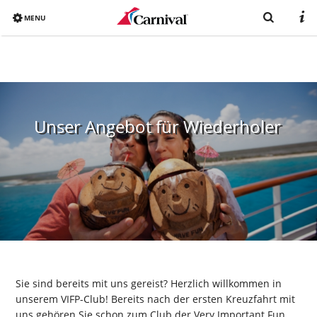
MENU
Overview
Bereits gebucht?
Unser Angebot für Wiederholer
Reiseziele
Buchen
Schiffe
Urlaub mit Carnival
Katalog
Sie sind bereits mit uns gereist? Herzlich willkommen in
unserem VIFP-Club! Bereits nach der ersten Kreuzfahrt mit
uns gehören Sie schon zum Club der Very Important Fun