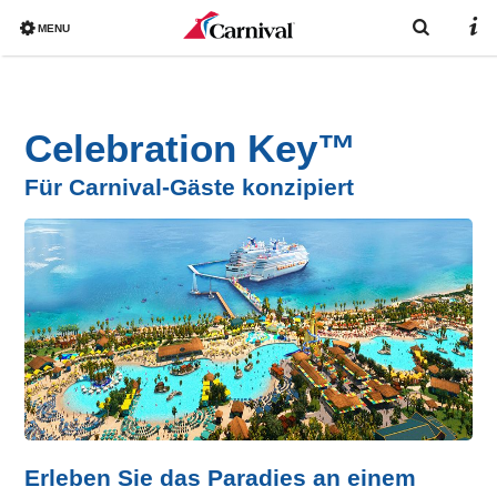
MENU
Overview
Celebration Key™
Bereits gebucht?
Für Carnival-Gäste konzipiert
Reiseziele
Buchen
Schiffe
Urlaub mit Carnival
Katalog
Erleben Sie das Paradies an einem