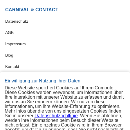
CARNIVAL & CONTACT
Datenschutz
AGB
Impressum
Blog
Kontakt
Bitte um Rückruf
Einwilligung zur Nutzung Ihrer Daten
Diese Website speichert Cookies auf Ihrem Computer.
Carnival Online Check-In
Diese Cookies werden verwendet, um Informationen über
Ihre Interaktion mit unserer Website zu erfassen und damit
Kabinengrüsse
wir uns an Sie erinnern können. Wir nutzen diese
Informationen, um Ihre Website-Erfahrung zu optimieren.
Mehr Infos über die von uns eingesetzten Cookies finden
Presse
Sie in unserer
Datenschutzrichtlinie
. Wenn Sie ablehnen,
werden Ihre Informationen beim Besuch dieser Website
Carnival Check-In Ausfüllhilfe (PDF)
nicht erfasst. Ein einzelnes Cookie wird in Ihrem Browser
gesetzt, um daran zu erinnern, dass Sie nicht nachverfolgt