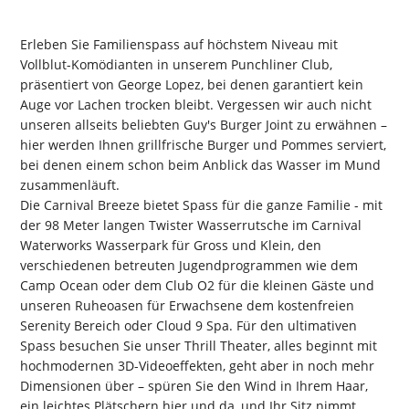
Erleben Sie Familienspass auf höchstem Niveau mit
Vollblut-Komödianten in unserem Punchliner Club,
präsentiert von George Lopez, bei denen garantiert kein
Auge vor Lachen trocken bleibt. Vergessen wir auch nicht
unseren allseits beliebten Guy's Burger Joint zu erwähnen –
hier werden Ihnen grillfrische Burger und Pommes serviert,
bei denen einem schon beim Anblick das Wasser im Mund
zusammenläuft.
Die Carnival Breeze bietet Spass für die ganze Familie - mit
der 98 Meter langen Twister Wasserrutsche im Carnival
Waterworks Wasserpark für Gross und Klein, den
verschiedenen betreuten Jugendprogrammen wie dem
Camp Ocean oder dem Club O2 für die kleinen Gäste und
unseren Ruheoasen für Erwachsene dem kostenfreien
Serenity Bereich oder Cloud 9 Spa. Für den ultimativen
Spass besuchen Sie unser Thrill Theater, alles beginnt mit
hochmodernen 3D-Videoeffekten, geht aber in noch mehr
Dimensionen über – spüren Sie den Wind in Ihrem Haar,
ein leichtes Plätschern hier und da, und Ihr Sitz nimmt