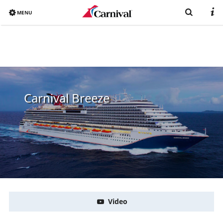
MENU
Overview
Bereits gebucht?
Reiseziele
Carnival Breeze
Buchen
Schiffe
Urlaub mit Carnival
Katalog
Video