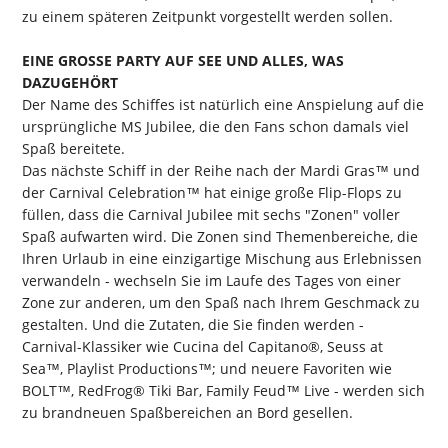
zu einem späteren Zeitpunkt vorgestellt werden sollen.
EINE GROSSE PARTY AUF SEE UND ALLES, WAS
DAZUGEHÖRT
Der Name des Schiffes ist natürlich eine Anspielung auf die
ursprüngliche MS Jubilee, die den Fans schon damals viel
Spaß bereitete.
Das nächste Schiff in der Reihe nach der Mardi Gras™ und
der Carnival Celebration™ hat einige große Flip-Flops zu
füllen, dass die Carnival Jubilee mit sechs "Zonen" voller
Spaß aufwarten wird. Die Zonen sind Themenbereiche, die
Ihren Urlaub in eine einzigartige Mischung aus Erlebnissen
verwandeln - wechseln Sie im Laufe des Tages von einer
Zone zur anderen, um den Spaß nach Ihrem Geschmack zu
gestalten. Und die Zutaten, die Sie finden werden -
Carnival-Klassiker wie Cucina del Capitano®, Seuss at
Sea™, Playlist Productions™; und neuere Favoriten wie
BOLT™, RedFrog® Tiki Bar, Family Feud™ Live - werden sich
zu brandneuen Spaßbereichen an Bord gesellen.