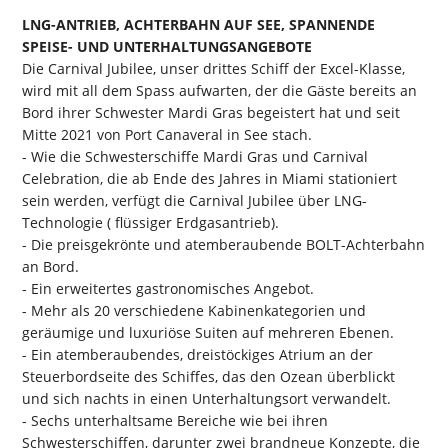
LNG-ANTRIEB, ACHTERBAHN AUF SEE, SPANNENDE
SPEISE- UND UNTERHALTUNGSANGEBOTE
Die Carnival Jubilee, unser drittes Schiff der Excel-Klasse,
wird mit all dem Spass aufwarten, der die Gäste bereits an
Bord ihrer Schwester Mardi Gras begeistert hat und seit
Mitte 2021 von Port Canaveral in See stach.
- Wie die Schwesterschiffe Mardi Gras und Carnival
Celebration, die ab Ende des Jahres in Miami stationiert
sein werden, verfügt die Carnival Jubilee über LNG-
Technologie ( flüssiger Erdgasantrieb).
- Die preisgekrönte und atemberaubende BOLT-Achterbahn
an Bord.
- Ein erweitertes gastronomisches Angebot.
- Mehr als 20 verschiedene Kabinenkategorien und
geräumige und luxuriöse Suiten auf mehreren Ebenen.
- Ein atemberaubendes, dreistöckiges Atrium an der
Steuerbordseite des Schiffes, das den Ozean überblickt
und sich nachts in einen Unterhaltungsort verwandelt.
- Sechs unterhaltsame Bereiche wie bei ihren
Schwesterschiffen, darunter zwei brandneue Konzepte, die