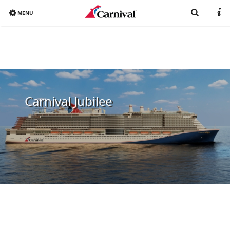
MENU
Overview
Bereits gebucht?
Reiseziele
Carnival Jubilee
Buchen
Schiffe
Urlaub mit Carnival
Katalog