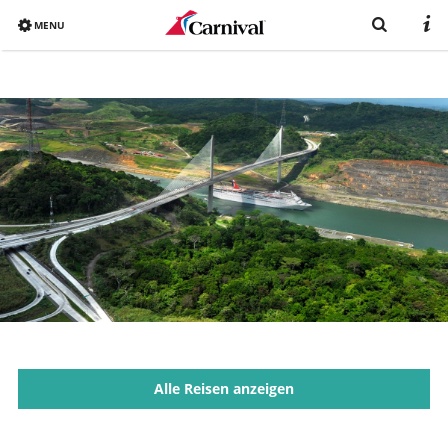
MENU
Overview
Bereits gebucht?
Reiseziele
Buchen
Schiffe
Urlaub mit Carnival
Katalog
Alle Reisen anzeigen