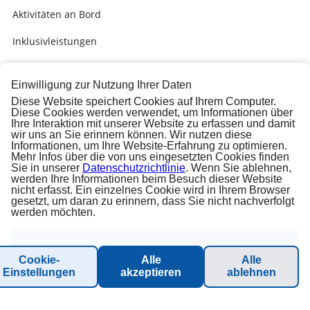
Aktivitäten an Bord
Inklusivleistungen
Landausflüge
Einwilligung zur Nutzung Ihrer Daten
Kids & Teens
Diese Website speichert Cookies auf Ihrem Computer.
Diese Cookies werden verwendet, um Informationen über
Nützliche Hinweise / Allgemeine Infos
Ihre Interaktion mit unserer Website zu erfassen und damit
wir uns an Sie erinnern können. Wir nutzen diese
Informationen, um Ihre Website-Erfahrung zu optimieren.
Wissenswertes an Bord
Mehr Infos über die von uns eingesetzten Cookies finden
Sie in unserer
Datenschutzrichtlinie
. Wenn Sie ablehnen,
werden Ihre Informationen beim Besuch dieser Website
CARNIVAL & CONTACT
nicht erfasst. Ein einzelnes Cookie wird in Ihrem Browser
gesetzt, um daran zu erinnern, dass Sie nicht nachverfolgt
werden möchten.
Datenschutz
AGB
Cookie-
Alle
Alle
Impressum
Einstellungen
akzeptieren
ablehnen
Blog