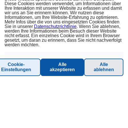
Impressum
Diese Cookies werden verwendet, um Informationen über
Ihre Interaktion mit unserer Website zu erfassen und damit
Blog
wir uns an Sie erinnern können. Wir nutzen diese
Informationen, um Ihre Website-Erfahrung zu optimieren.
Mehr Infos über die von uns eingesetzten Cookies finden
Kontakt
Sie in unserer
Datenschutzrichtlinie
. Wenn Sie ablehnen,
werden Ihre Informationen beim Besuch dieser Website
Bitte um Rückruf
nicht erfasst. Ein einzelnes Cookie wird in Ihrem Browser
gesetzt, um daran zu erinnern, dass Sie nicht nachverfolgt
werden möchten.
Carnival Online Check-In
Kabinengrüsse
Cookie-
Alle
Alle
Presse
Einstellungen
akzeptieren
ablehnen
Carnival Check-In Ausfüllhilfe (PDF)
© 2026 Inter-Connect GmbH. All rights reserved.