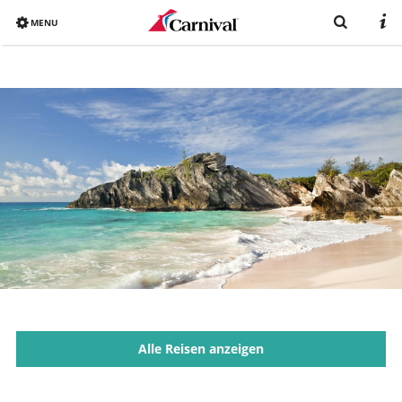
MENU
Overview
Bereits gebucht?
Reiseziele
Buchen
Schiffe
Urlaub mit Carnival
Katalog
Alle Reisen anzeigen