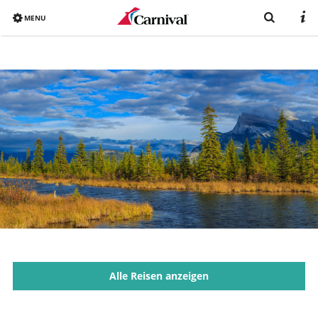
MENU
Overview
Bereits gebucht?
Reiseziele
Buchen
Schiffe
Urlaub mit Carnival
Katalog
Alle Reisen anzeigen