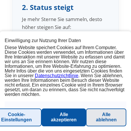
2. Status steigt
Je mehr Sterne Sie sammeln, desto
höher steigen Sie auf:
Einwilligung zur Nutzung Ihrer Daten
Red
→
Gold
→
Platinum
→
Diamond
Diese Website speichert Cookies auf Ihrem Computer.
Diese Cookies werden verwendet, um Informationen über
Ihre Interaktion mit unserer Website zu erfassen und damit
wir uns an Sie erinnern können. Wir nutzen diese
Informationen, um Ihre Website-Erfahrung zu optimieren.
Mehr Infos über die von uns eingesetzten Cookies finden
Sie in unserer
Datenschutzrichtlinie
. Wenn Sie ablehnen,
werden Ihre Informationen beim Besuch dieser Website
nicht erfasst. Ein einzelnes Cookie wird in Ihrem Browser
gesetzt, um daran zu erinnern, dass Sie nicht nachverfolgt
werden möchten.
3. Vorteile freischalten
Jede Statusstufe bringt zusätzliche
Cookie-
Alle
Alle
Einstellungen
akzeptieren
ablehnen
Vorteile an Bord und vor der Reise.